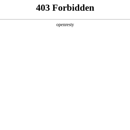
产品及服务
行业解决方案
合作伙伴
投资者关系
服务器
通用算力服务器
计算终端产品
数据