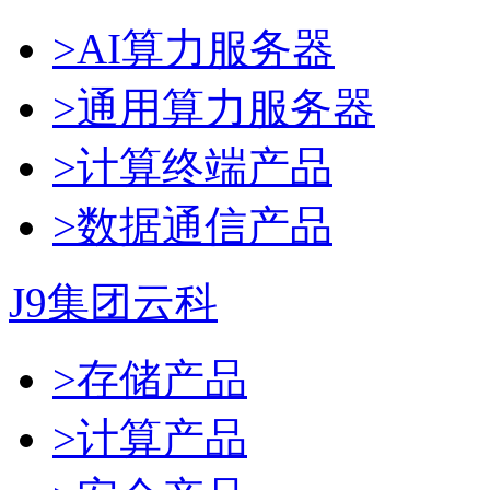
>AI算力服务器
>通用算力服务器
>计算终端产品
>数据通信产品
J9集团云科
>存储产品
>计算产品