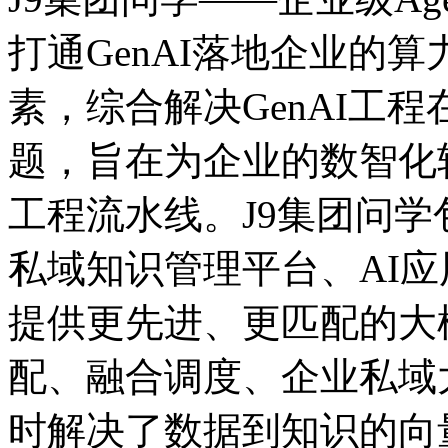
打通GenAI落地企业的算力
素，综合解决GenAI工程在
题，旨在为企业的数智
工程流水线。J9集团问学包
私域知识管理平台、AI
提供更先进、更匹配的大
配、融合调度、企业
时解决了数据到知识的向