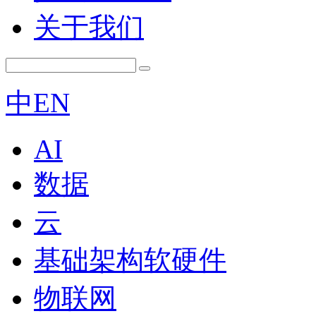
关于我们
中
EN
AI
数据
云
基础架构软硬件
物联网