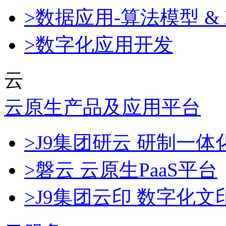
>数据应用-算法模型 & 
>数字化应用开发
云
云原生产品及应用平台
>J9集团研云 研制一
>磐云 云原生PaaS平台
>J9集团云印 数字化