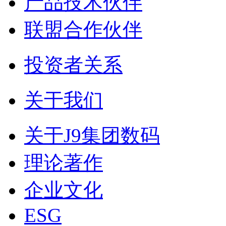
产品技术伙伴
联盟合作伙伴
投资者关系
关于我们
关于J9集团数码
理论著作
企业文化
ESG