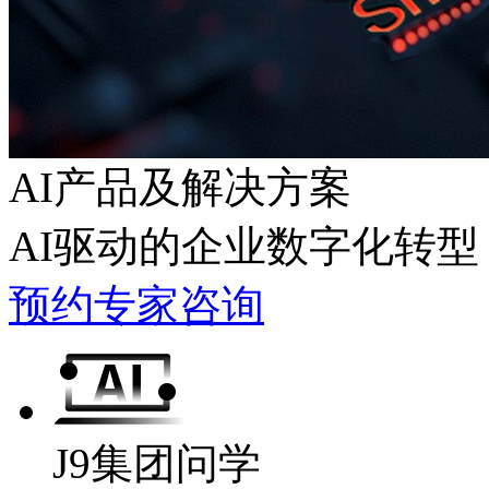
AI产品及解决方案
AI驱动的企业数字化转型
预约专家咨询
J9集团问学