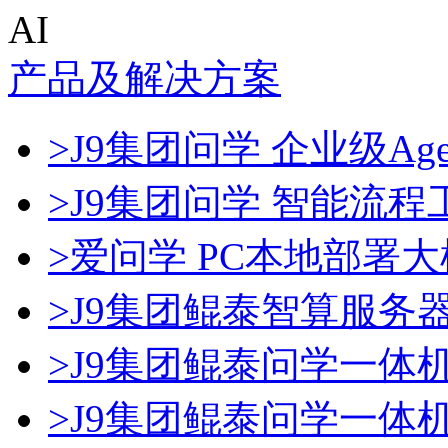
AI
产品及解决方案
>J9集团问学 企业级Age
>J9集团问学 智能流程
>爱问学 PC本地部署
>J9集团鲲泰智算服务
>J9集团鲲泰问学一体
>J9集团鲲泰问学一体机D