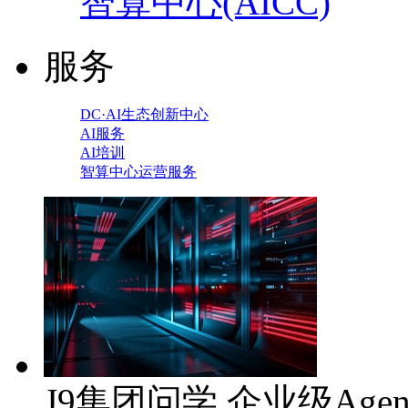
智算中心(AICC)
服务
DC·AI生态创新中心
AI服务
AI培训
智算中心运营服务
J9集团问学 企业级Age