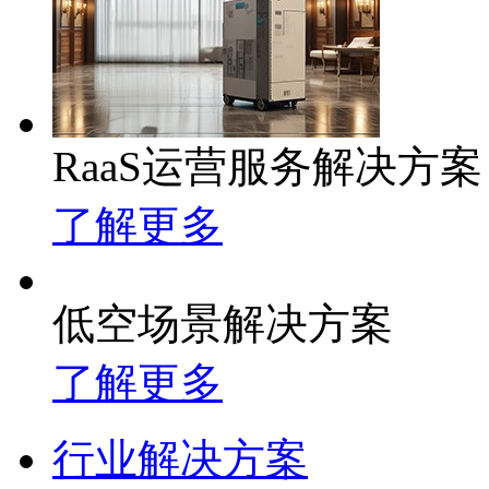
RaaS运营服务解决方案
了解更多
低空场景解决方案
了解更多
行业解决方案