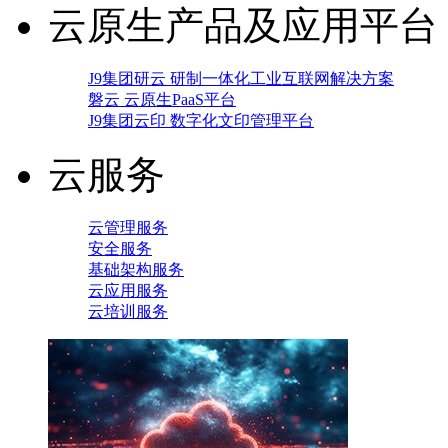
云原生产品及应用平台
J9集团研云 研制一体化工业互联网解决方案
磐云 云原生PaaS平台
J9集团云印 数字化文印管理平台
云服务
云管理服务
安全服务
基础架构服务
云应用服务
云培训服务