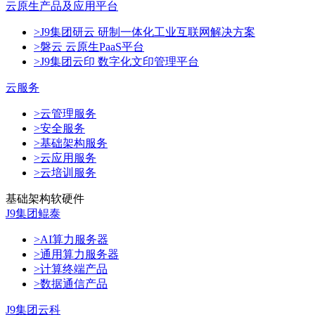
云原生产品及应用平台
>J9集团研云 研制一体化工业互联网解决方案
>磐云 云原生PaaS平台
>J9集团云印 数字化文印管理平台
云服务
>云管理服务
>安全服务
>基础架构服务
>云应用服务
>云培训服务
基础架构软硬件
J9集团鲲泰
>AI算力服务器
>通用算力服务器
>计算终端产品
>数据通信产品
J9集团云科