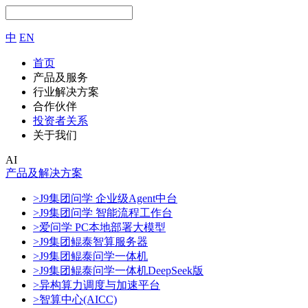
中
EN
首页
产品及服务
行业解决方案
合作伙伴
投资者关系
关于我们
AI
产品及解决方案
>J9集团问学 企业级Agent中台
>J9集团问学 智能流程工作台
>爱问学 PC本地部署大模型
>J9集团鲲泰智算服务器
>J9集团鲲泰问学一体机
>J9集团鲲泰问学一体机DeepSeek版
>异构算力调度与加速平台
>智算中心(AICC)