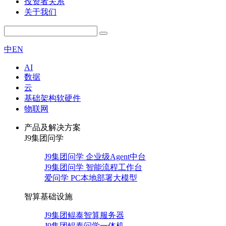
投资者关系
关于我们
中
EN
AI
数据
云
基础架构软硬件
物联网
产品及解决方案
J9集团问学
J9集团问学 企业级Agent中台
J9集团问学 智能流程工作台
爱问学 PC本地部署大模型
智算基础设施
J9集团鲲泰智算服务器
J9集团鲲泰问学一体机