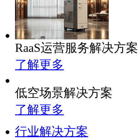
RaaS运营服务解决方案
了解更多
低空场景解决方案
了解更多
行业解决方案