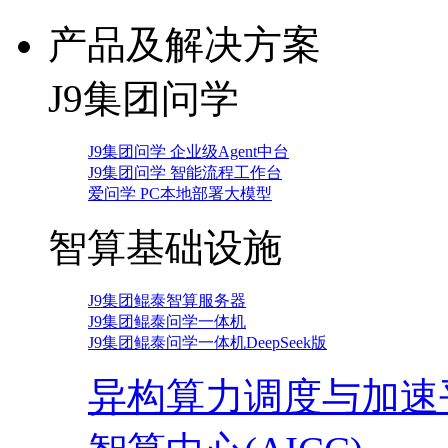
产品及解决方案
J9集团问学
J9集团问学 企业级Agent中台
J9集团问学 智能流程工作台
爱问学 PC本地部署大模型
智算基础设施
J9集团鲲泰智算服务器
J9集团鲲泰问学一体机
J9集团鲲泰问学一体机DeepSeek版
异构算力调度与加速