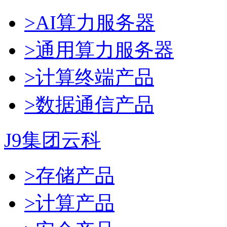
>AI算力服务器
>通用算力服务器
>计算终端产品
>数据通信产品
J9集团云科
>存储产品
>计算产品