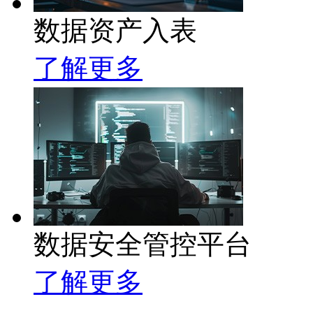
数据资产入表
了解更多
数据安全管控平台
了解更多