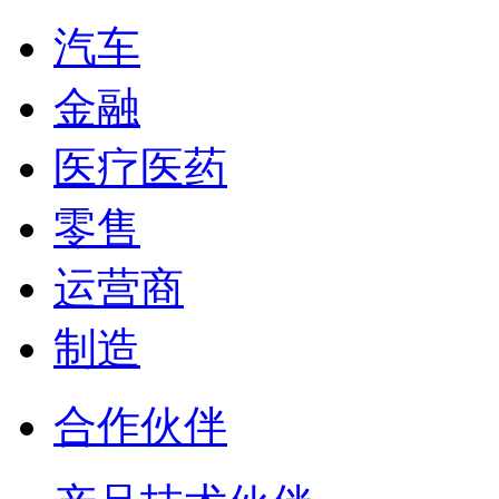
汽车
金融
医疗医药
零售
运营商
制造
合作伙伴