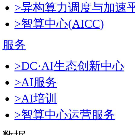
>异构算力调度与加速
>智算中心(AICC)
服务
>DC·AI生态创新中心
>AI服务
>AI培训
>智算中心运营服务