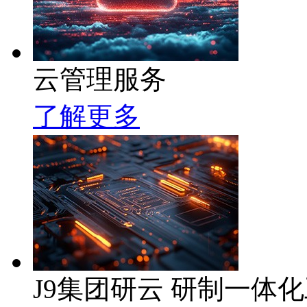
云管理服务
了解更多
J9集团研云 研制一体