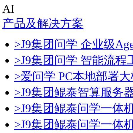
AI
产品及解决方案
>J9集团问学 企业级Age
>J9集团问学 智能流程
>爱问学 PC本地部署
>J9集团鲲泰智算服务
>J9集团鲲泰问学一体
>J9集团鲲泰问学一体机D