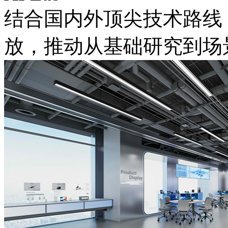
结合国内外顶尖技术路线
放，推动从基础研究