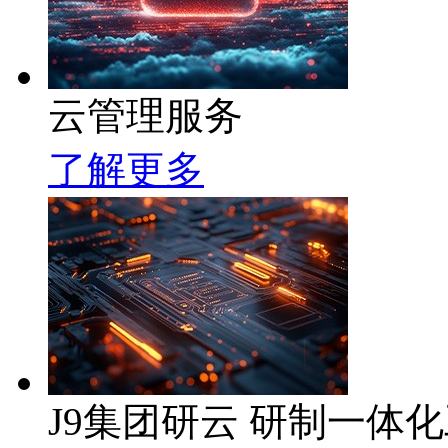
云管理服务
了解更多
J9集团研云 研制一体