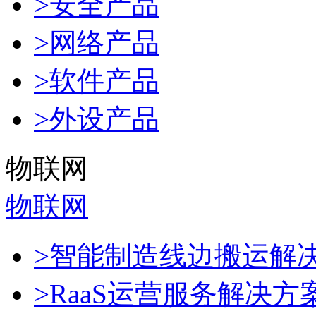
>安全产品
>网络产品
>软件产品
>外设产品
物联网
物联网
>智能制造线边搬运解
>RaaS运营服务解决方