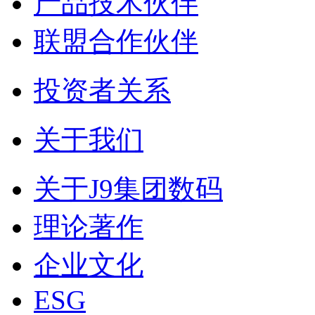
产品技术伙伴
联盟合作伙伴
投资者关系
关于我们
关于J9集团数码
理论著作
企业文化
ESG