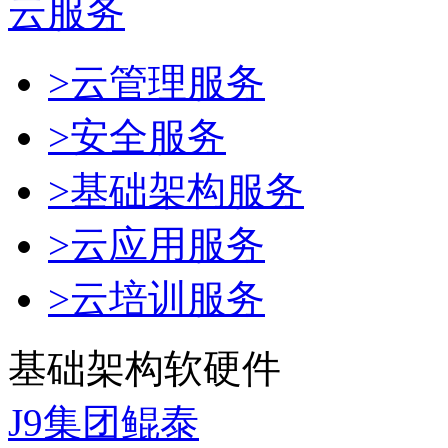
云服务
>云管理服务
>安全服务
>基础架构服务
>云应用服务
>云培训服务
基础架构软硬件
J9集团鲲泰