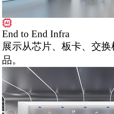
End to End Infra
展示从芯片、板卡
品。