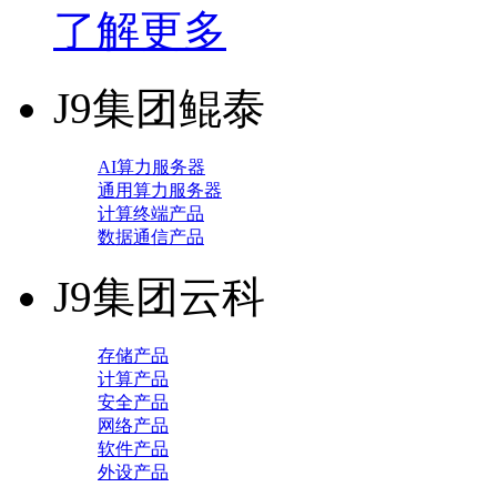
了解更多
J9集团鲲泰
AI算力服务器
通用算力服务器
计算终端产品
数据通信产品
J9集团云科
存储产品
计算产品
安全产品
网络产品
软件产品
外设产品