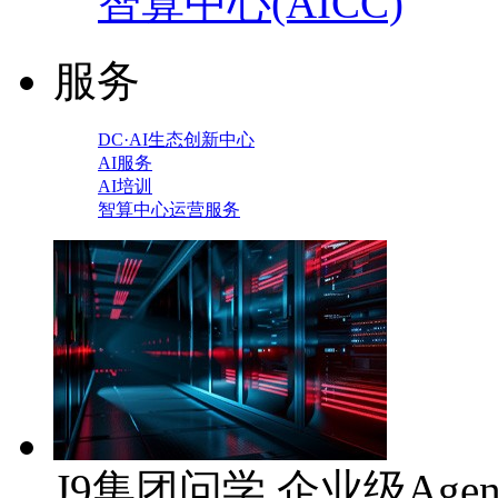
智算中心(AICC)
服务
DC·AI生态创新中心
AI服务
AI培训
智算中心运营服务
J9集团问学 企业级Age