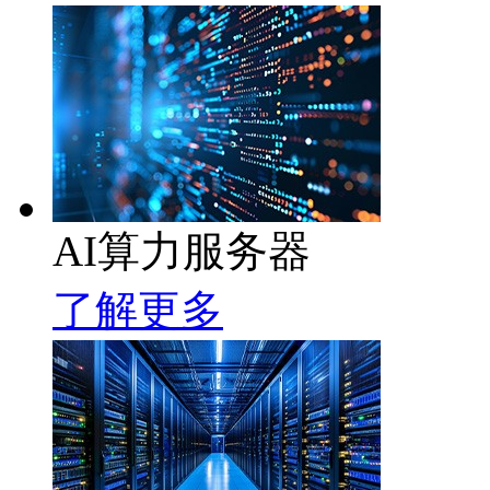
AI算力服务器
了解更多