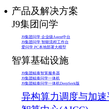
产品及解决方案
J9集团问学
J9集团问学 企业级Agent中台
J9集团问学 智能流程工作台
爱问学 PC本地部署大模型
智算基础设施
J9集团鲲泰智算服务器
J9集团鲲泰问学一体机
J9集团鲲泰问学一体机DeepSeek版
异构算力调度与加速