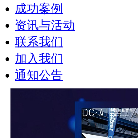
成功案例
资讯与活动
联系我们
加入我们
通知公告